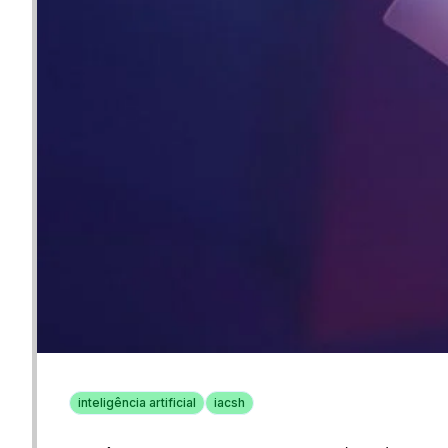
inteligência artificial
iacsh