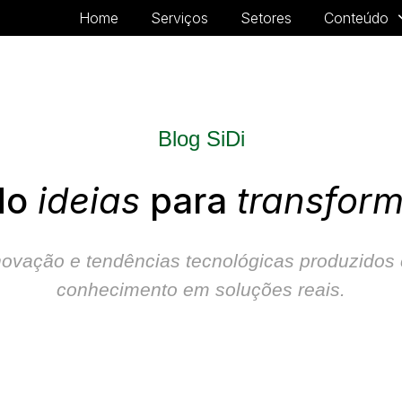
Home
Serviços
Setores
Conteúdo
Blog SiDi
do
ideias
para
transfor
, inovação e tendências tecnológicas
produzidos 
conhecimento em soluções reais.