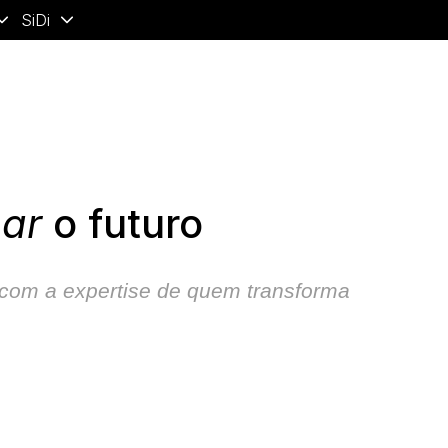
SiDi
mar
o futuro
com a expertise de quem transforma