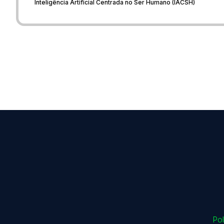
Inteligência Artificial Centrada no Ser Humano (IACSH)
Pol