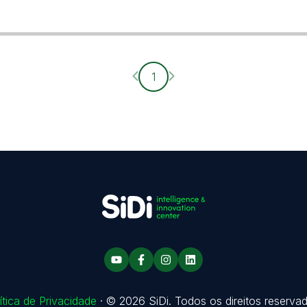
Página anterior
Próxima página
1
ítica de Privacidade
·
© 2026 SiDi. Todos os direitos reserva