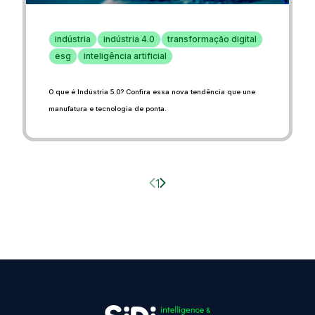
indústria
indústria 4.0
transformação digital
esg
inteligência artificial
O que é Indústria 5.0? Confira essa nova tendência que une
manufatura e tecnologia de ponta.
Página anterior
Próxima página
1