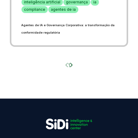
inteligência artificial
governança
ia
compliance
agentes de ia
Agentes de IA e Governança Corporativa: a transformação da
conformidade regulatória
Página anterior
Próxima página
1