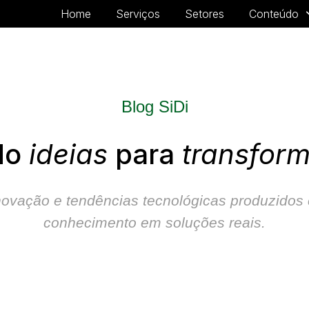
Home
Serviços
Setores
Conteúdo
Blog SiDi
do
ideias
para
transfor
, inovação e tendências tecnológicas
produzidos 
conhecimento em soluções reais.