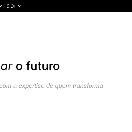
SiDi
mar
o futuro
com a expertise de quem transforma