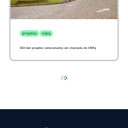
projetos
cnpq
SiDi tem projetos selecionados em chamada do CNPq
Página anterior
Próxima página
1