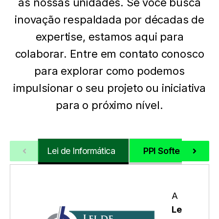
as nossas unidades. Se você busca
inovação respaldada por décadas de
expertise, estamos aqui para
colaborar. Entre em contato conosco
para explorar como podemos
impulsionar o seu projeto ou iniciativa
para o próximo nível.
Lei de Informática
PPI Softex
P
A
Le