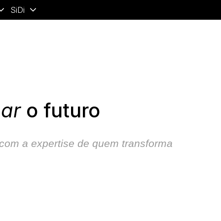
SiDi
mar
o futuro
com a expertise de quem transforma