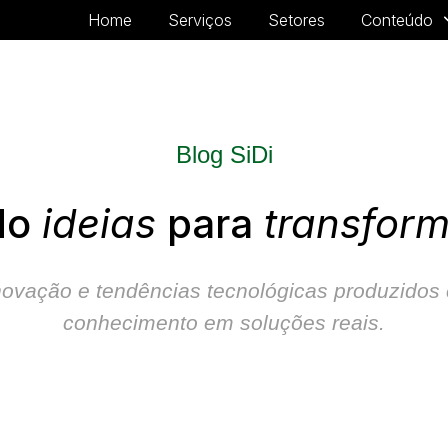
Home
Serviços
Setores
Conteúdo
Blog SiDi
do
ideias
para
transfor
, inovação e tendências tecnológicas
produzidos 
conhecimento em soluções reais.