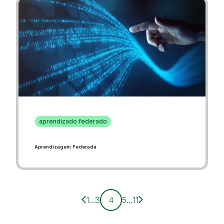
aprendizado federado
Aprendizagem Federada
Página anterior
Próxima página
1
...
3
4
5
...
11