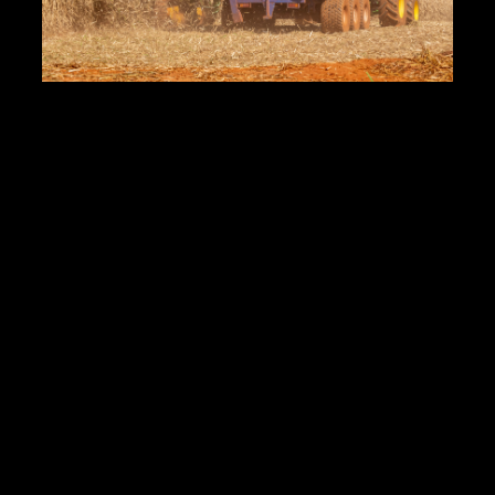
Visão
Computacional
monitoramento de
processo de
descarga
August 26, 2024