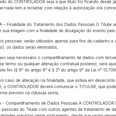
ebido do CONTROLADOR seja a que título for ficando desde j
 nada tem a reclamar com relação à autorização ora conce
Finalidade do Tratamento dos Dados Pessoais O Titular au
sua imagem com a finalidade de divulgação do evento pelo
 pessoais: serão utilizados apenas para fins de cadastro e a
to), os dados serão eliminados.
Caso seja necessário o compartilhamento de dados com terce
se termo ou qualquer alteração contratual posterior, será aj
te fim (§ 6° do artigo 8° e § 2° do artigo 9° da Lei n° 13.709
m caso de alteração na finalidade, que esteja em desacord
nal, o CONTROLADOR deverá comunicar o TITULAR, que pode
me previsto na cláusula sexta.
– Compartilhamento de Dados Pessoais A CONTROLADOR fi
s pessoais do Titular com outros agentes de tratamento de d
nalidades previstas neste instrumento, desde que sejam respei