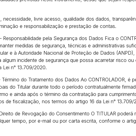
, necessidade, livre acesso, qualidade dos dados, transparên
iminação e responsabilização e prestação de contas.
Responsabilidade pela Segurança dos Dados Fica o CON
manter medidas de segurança, técnicas e administrativas sufi
tular e à Autoridade Nacional de Proteção de Dados (ANPD)
 algum incidente de segurança que possa acarretar risco ou 
a Lei n° 13.709/2020.
Término do Tratamento dos Dados Ao CONTROLADOR, é per
soais do Titular durante todo o período contratualmente firmad
ermo e ainda após o término da contratação para cumprimento
s de fiscalização, nos termos do artigo 16 da Lei n° 13.709/
reito de Revogação do Consentimento O TITULAR poderá r
quer tempo, por e-mail ou por carta escrita, conforme o artigo