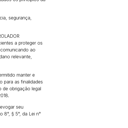
cia, segurança,
TROLADOR
cientes a proteger os
, comunicando ao
dano relevante,
mitido manter e
o para as finalidades
 de obrigação legal
2018.
evogar seu
 8°, § 5°, da Lei n°