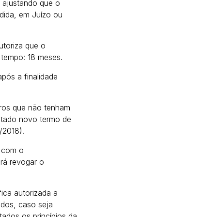
á ajustando que o
dida, em Juízo ou
toriza que o
 tempo: 18 meses.
pós a finalidade
iros que não tenham
ustado novo termo de
/2018).
o com o
rá revogar o
ca autorizada a
ados, caso seja
tados os princípios da