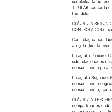
ser pleiteado ou rec
TITULAR concorda que
fora dele.
CLÁUSULA SEGUNDA – 
CONTROLADOR utilize 
Com relação aos dados
atingida (fim do even
Parágrafo Primeiro: 
sido relacionados nes
consentimento para es
Parágrafo Segundo: E
consentimento origi
consentimento, confor
CLÁUSULA TERCEIRA 
compartilhar os dado
necessário para as fi