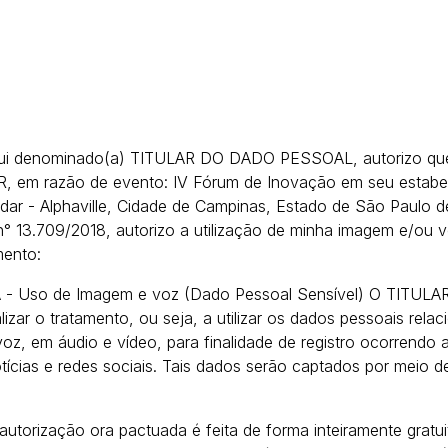
qui denominado(a) TITULAR DO DADO PESSOAL, autorizo que 
m razão de evento: IV Fórum de Inovação em seu estabe
ar - Alphaville,
Cidade de Campinas, Estado de São Paulo 
i n° 13.709/2018, autorizo a utilização de minha imagem e/ou
mento:
 Uso de Imagem e voz (Dado Pessoal Sensível) O TITULAR 
r o tratamento, ou seja, a utilizar os dados pessoais relac
z, em áudio e vídeo, para finalidade de registro ocorrendo 
notícias e redes sociais. Tais dados serão captados por meio 
 autorização ora pactuada é feita de forma inteiramente grat