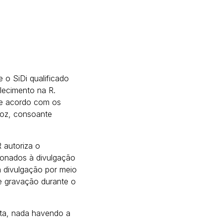
o SiDi qualificado
lecimento na
R.
de acordo com os
 voz, consoante
autoriza o
ionados à divulgação
a divulgação por meio
de gravação durante o
uita, nada havendo a