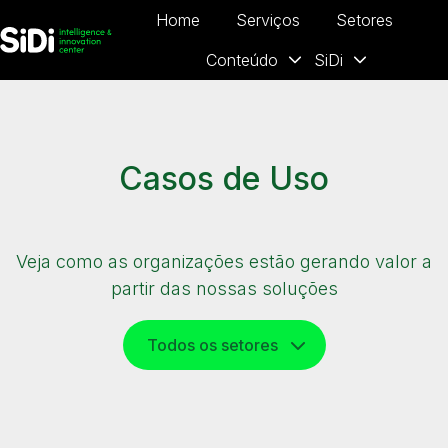
Home
Serviços
Setores
Conteúdo
SiDi
P
á
g
i
n
Casos de Uso
a
i
n
i
Veja como as organizações estão gerando valor a
c
partir das nossas soluções
i
a
l