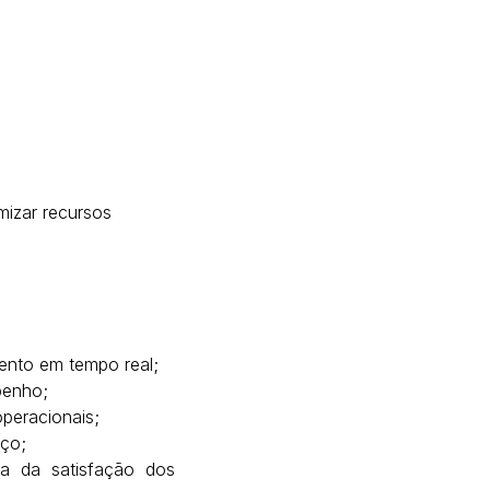
mizar recursos
ento em tempo real;
mpenho;
operacionais;
iço;
ia da satisfação dos