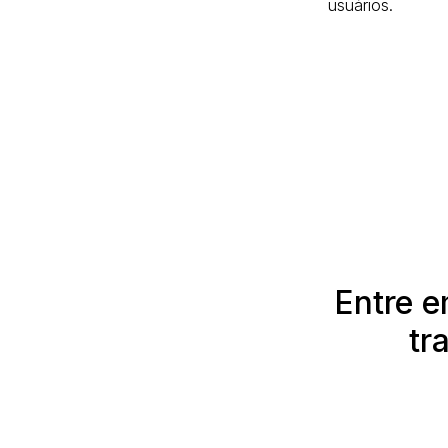
usuários.
Entre 
tr