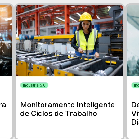
industria 5.0
in
ra
Monitoramento Inteligente
De
de Ciclos de Trabalho
V
Di