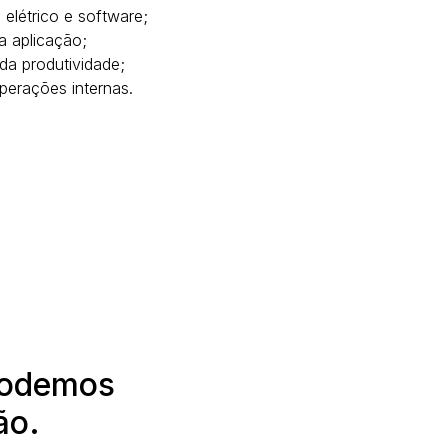
elétrico e software;
a aplicação;
a produtividade;
operações internas.
podemos
ão.