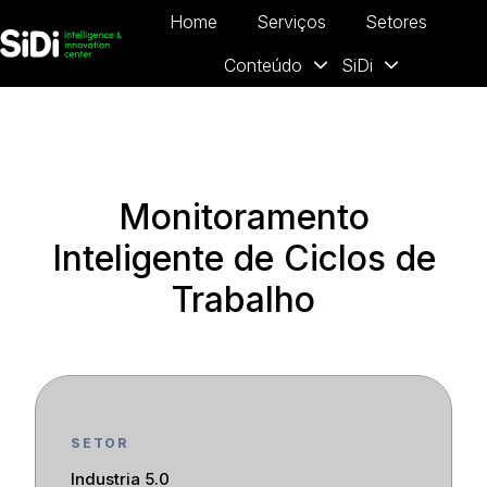
Home
Serviços
Setores
Conteúdo
SiDi
P
á
g
i
n
a
Monitoramento
i
Inteligente de Ciclos de
n
i
Trabalho
c
i
a
l
SETOR
Industria 5.0